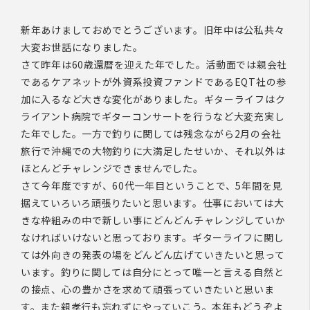
新年あけましておめでとうございます。旧年中は公私共々
大変お世話になりました。
さて昨年は60歳還暦を迎えた年でした。活動面では親会社
であるケアネットが外資系投資ファンドであるEQT社の参
加に入るなど大きな変化がありました。ギターライフはク
ライアント病院でギターコンサートを行うなど大変充実し
た年でした。一方で釣りに関しては残念ながら2月の会社
旅行で沖縄での大物釣りに大満足したせいか、それ以外は
ほとんどチャレンジできませんでした。
さて今年度ですが、60代一年目ということで、5年間を見
据えていろいろ頑張りたいと思います。仕事においては大
きな枠組みの中で新しい事にどんどんチャレンジしていか
なければいけないと思っております。ギターライフに関し
ては外向きの発表の場をどんどん広げていきたいと思って
います。釣りに関しては自分にとって唯一と言える自然と
の接点、心の豊かさを求めて頑張っていきたいと思いま
す。また親孝行も忘れずにやっていこう。本年もどうぞよ