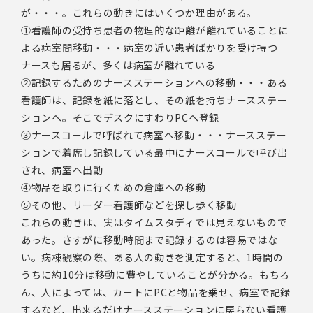
が・・・。これらの動きにはいくつか理由がある。
①看護師の受持ち患者の物理的な距離が離れていることに
よる病室間移動・・・病室の近い患者ばかりを受け持つ
ナースも居るが、多くは病室が離れている
②記録するためのナースステーションへの移動・・・ある
看護師は、記録を紙に落とし、その紙を持ちナースステー
ションへ。そこでデスクにすわりPCへ登録
③ナースコールで呼ばれて病室へ移動・・・ナースステー
ションで着席し記録している最中にナースコールで呼び出
され、病室へ出動
④物品を取りに行くための倉庫への移動
⑤その他、リーダー看護師などを探し歩く移動
これらの動きは、実はタイムスタディでは見えないもので
あった。さすがに移動時間まで記録するのは容易ではな
い。病棟観察の際、ある人の動きを測定すると、1時間の
うちに約10分は移動に費やしていることが分かる。もちろ
ん、人によっては、カートにPCと物品を乗せ、病室で記録
するなど、出来るだけナースステーションに戻らない看護