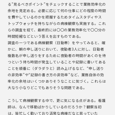
る”見るべきポイント”をチェックすることで業務効率化の
余地を見定める。必要に応じて何の仕事にどの程度の時間
を費やしているのかを把握するためタイムスタディやス
トップウォッチを持ちながらの病棟観察も実施する。これ
らの調査を経て、最終的には〇〇の業務効率化で〇〇分の
時間短縮などという答えを出すものである。
調査の一つである病棟観察（日勤帯）をやってみると、確
かに、朝の申し送りにおいて、夜勤者3人に対し、日勤者
複数名が申し送りをするために夜勤者の時間があくのを待
つという待ち時間が発生していることや記録に書いてある
ことを順番に（ダラダラと）読み上げるなど、“申し送り
の非効率”や“記録の書き方の非効率”など、業務自体の効
率化の余地はいくつかありそうなことに気づく。これらは
大なり小なりどこでもありそうな問題である。
こうして病棟観察する中で、更に気になる点がある。看護
師は、なんで移動ばかりしているのだろうか？観察当初
は、皆忙しく動いており活発な病棟だなと思っていた