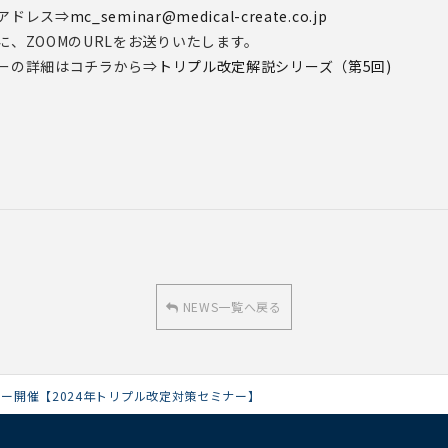
アドレス⇒
mc_seminar@medical-create.co.jp
に、ZOOMのURLをお送りいたします。
ーの詳細はコチラから⇒
トリプル改定解説シリーズ（第5回)
NEWS一覧へ戻る
ー開催【2024年トリプル改定対策セミナー】