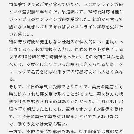
市販薬でやり過ごすか悩んでいたが、ふとオンライン診療
という選択肢が浮かんだ。早速調べて、24時間対応可能と
いうアプリのオンライン診療を受診した。結論から言って
熱がない風邪レベルであればまたオンライン診療を受けた
いと感じた。
特に待ち時間が発生しない仕組みが個人的には一番助かっ
た点である。必要情報を入力し、医師のセットが完了する
までの10分ほど待ち時間があったが、その間朝ごはんを食
べたり、支度をしたりといった時間に充てられるため、ク
リニックで名前を呼ばれるまでの待機時間とは大きく異な
る。
そして、平日の早朝に受診できたことで、薬局の開店と同
時に処方された薬を受け取ることができた。薬を飲んだ状
態で仕事を始められるのはありがたかった。これがもし出
張へ行く朝だったとしても、空港でオンライン診療を受け
て、出張先の薬局で薬を受け取ることができるわけなの
で、働くうえでは大変心強い。
一方で、不便に感じた部分もある。対面診療では触診など