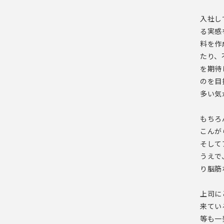
入社し
る実感
料を作
たり、
を期待
のを目
多い気
もちろ
こんが
そして
うえで
り脳筋
上司に
来てい
等も一