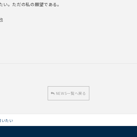
たい。ただの私の願望である。
也
NEWS一覧へ戻る
貰いたい