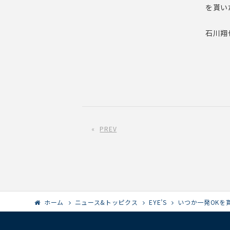
を貰い
石川翔
«
PREV
ホーム
ニュース&トッピクス
EYE’S
いつか一発OKを