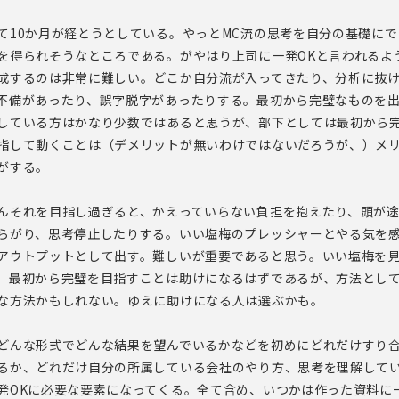
て10か月が経とうとしている。やっとMC流の思考を自分の基礎に
を得られそうなところである。がやはり上司に一発OKと言われるよ
成するのは非常に難しい。どこか自分流が入ってきたり、分析に抜
不備があったり、誤字脱字があったりする。最初から完璧なものを
している方はかなり少数ではあると思うが、部下としては最初から
指して動くことは（デメリットが無いわけではないだろうが、）メ
がする。
んそれを目指し過ぎると、かえっていらない負担を抱えたり、頭が
らがり、思考停止したりする。いい塩梅のプレッシャーとやる気を
アウトプットとして出す。難しいが重要であると思う。いい塩梅を
、最初から完璧を目指すことは助けになるはずであるが、方法とし
な方法かもしれない。ゆえに助けになる人は選ぶかも。
どんな形式でどんな結果を望んでいるかなどを初めにどれだけすり
るか、どれだけ自分の所属している会社のやり方、思考を理解して
発OKに必要な要素になってくる。全て含め、いつかは作った資料に