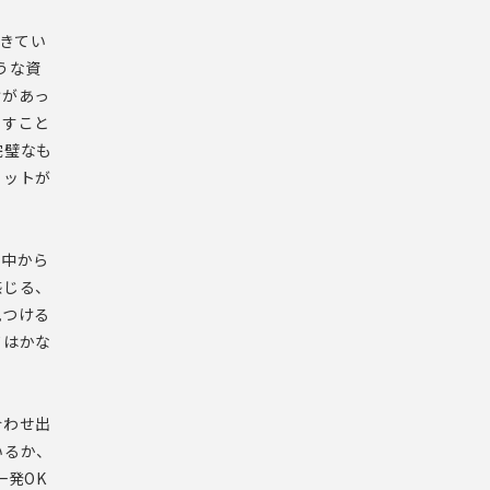
できてい
うな資
けがあっ
出すこと
完璧なも
リットが
途中から
感じる、
見つける
てはかな
合わせ出
いるか、
一発OK