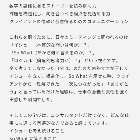
数字の裏側にあるストーリーを読み解く力
課題を構造化し、向き合うべき論点を見極める力
クライアントの信頼と合意得るためのコミュニケーション
これらを磨くために、日々のミーティングで問われるのは
「イシュー（本質的な問いは何か）？」
「So What（だから何と言えるのか）？」
「ロジカル（論理的思考力か）？」 という視点です。
全く考えてこなかった自分は、まだまだ未熟ですが正しく
イシューを立て、構造化し、So What を示せた時、クライ
アントから「理解できた」「次につながった」「ありがと
う」と言っていただけた経験は、仕事の意義と責任を強く
実感した瞬間でした。
そしてこの学びは、コンサルタントだけでなく、どんな仕
事にも通じる普遍的な力であると感じています。
イシューを考え続けること
So What に答えること