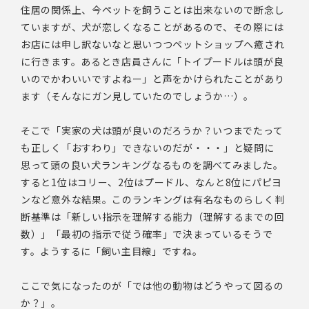
住居の関係上、今ペットを飼うことは出来ないので断念し
ていますが、犬が恋しくなることがあるので、その際には
お店には申し訳ないなと思いつつペットショップへ癒され
に行きます。あるとき店員さんに「トイプードルは頭が良
いのでかわいいですよねー」と声をかけられたことがあり
ます（そんなにガン見していたのでしょうか…）。
そこで「実家の犬は頭が良いのだろうか？いつまでたって
も正しく「おすわり」できないのだが・・・」と疑問に
思って頭の良い犬ランキングなるものを調べてみました。
すると1位はコリー、2位はプードル、なんと8位にパピヨ
ンなど意外な結果。このランキングは有名なものらしく判
断基準は「新しい指示を理解する能力（理解するまでの回
数）」「最初の指示で従う確率」で決まっているそうで
す。ようするに「飼い主目線」ですね。
ここで気になったのが「では他の動物はどうやって図るの
か？」。