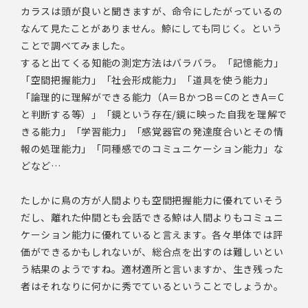
カラスは頭が良いと聞きますが、命令にしたがっているの
なんて見たことがありません。鯨にしても同じく。という
ことで調べてみました。
すると出てくる知能の測定方法はバラバラ。「記憶能力」
「空間把握能力」「社会形成能力」「道具を使う能力」
「論理的に理解ができる能力（A＝BかつB＝CのときA＝C
と判断する等）」「鏡という存在/鏡に映った自我を理解で
きる能力」「学習能力」「感覚器官の発達度合いとその情
報の処理能力」「同種感でのコミュニケーション能力」な
どなど…
たしかに鳥の方が人間よりも空間把握能力に優れていそう
だし、離れた仲間とも会話できる鯨は人間よりもコミュニ
ケーション能力に優れていると言えます。各々単体では評
価ができるかもしれないが、総合点を出すのは難しいとい
う結果のようですね。適材適所と言いますか、生き残った
者はそれなりに何かに秀でているということでしょうか。