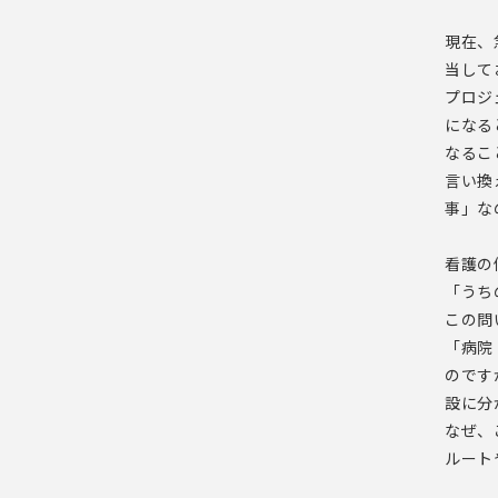
現在、
当して
プロジ
になる
なるこ
言い換
事」な
看護の
「うち
この問
「病院
のです
設に分
なぜ、
ルート