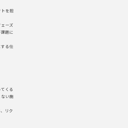
クトを担
フェーズ
が課題に
にする仕
ってくる
こない施
は、リク