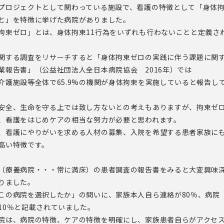
プロジェクトとして関わっている施設で、看護の特徴として「身体
と」を特徴に挙げた病院がありました。
拘束ゼロ」とは、身体拘束11行為をいずれも行わないことと定義さ
関する調査をリサーチすると「身体拘束ゼロの実践に伴う課題に関
業報告書」（公益社団法人全日本病院協会 2016年）では
介護施設等全体で65.9%の機関が身体拘束を実施していると報告し
安全、生命を守る上では致し方ないとの考えもありますが、拘束ゼ
、看護をはじめケアの相当な努力が必要と思われます。
、看護にやりがいを求める人材の募集、入院を希望する患者家族に
高い特徴です。
（療養病院・・・常に満床）の患者調査の報告書をみると大変興味
りました。
この病院を選択したか」の問いに、家族本人自ら連絡が80％、病院
10％と記載されていました。
院は、病院の特徴、ケアの特徴を明確にし、家族患者自らがアクセ