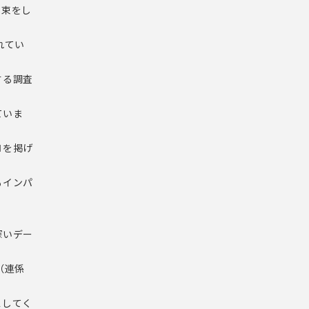
拘束をし
れてい
する調査
ていま
ロを掲げ
もインパ
深いデー
（連係
スしてく