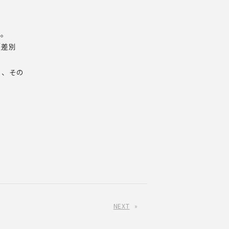
す。
（差別
ら、その
NEXT
»