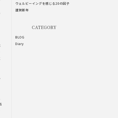
ウェルビーイングを感じる20の因子
ラ
謹賀新年
呂
CATEGORY
BLOG
の
Diary
た
ー
に
い
日
、
声
を