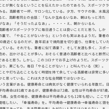
ことが無くなるということを伝えたかったのであろう。スポーツク
みる。高齢者で一杯、サロン化している。夕方、サウナの後、水風
ると、高齢者同士の会話：「なんか生ぬるいなあ、朝はもっと冷た
がなあ」「そうだったよなあ」。・・・・え、朝からいるん
高齢者がスポーツクラブに毎日通うことは良いことだと思う。しか
の裏で、「やることがないから」というのも実はあるようだ。筆者
80歳近くなるのだが、数年前まで焼肉屋を切り盛り、仕事をしてい
している。それでも、筆者に似て酒豪？、そして友達も多く、スポ
含め、出かけることが多い。おそらく普通の高齢者と比べると断然
であると思う。しかし、このコロナでお手上げのようだ。スポーツク
なり、巣ごもり。毎日「やることがない！」と叫んでいる（笑）。
ことや打ち込むこともなく時間を持て余している高齢者は非常に多
かと思っている。これは大きな社会問題ではないかと。
いう言葉がある。健康寿命とは病気がなく健康でいられる年数だ。
平均寿命は81歳であるが、健康寿命は72歳、女性は平均寿命が87歳
75歳。女性の場合、健康寿命は平均寿命よりも12年も短い。ここで
提唱したい、「幸福寿命」を。平均寿命→健康寿命→幸福寿命と頭
健康であっても、生き甲斐や楽しみがない人生ではつまらない。ま