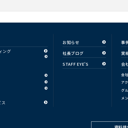
お知らせ
事
ィング
社長ブログ
実
STAFF EYE'S
会
会
ア
グ
メ
ビス
資料請