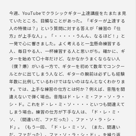
今週、YouTubeでクラシックギター上達講座をたまたま見
ていたところ、目鱗なことがあった。「ギターが上達する
人の特徴は？」という質問に対する答えが「練習の『仕
方』が上手な人」。「・・・・・うんん、なるほど！」と
一発で心に響きました。よく考えると一生懸命練習する
人、毎日やる人、一杯練習する人と思いがち。確かに、ギ
ターを始めて〇十年だけど、なかなかうまくならない人
（僕？爆）がいる一方で、ギターを初めて数年でコンクー
ルとかに出てしまう人など、ギターの腕前は必ずしも経験
年数に比例しているわけではないのはなんとなくわかりま
す。では、上手な練習の仕方とは何か？例えば、音階を間
違えないで弾く場合。音階はド・レ・ミ・ファ・ソ・ラ・
シ・ド。これをド・レ・ミ・ソ・・・・といつも間違えて
しまう場合。練習の仕方が下手な人は、「ド・レ・ミ・
ソ、（間違いだ、ファだった）、ファ・ソ・ラ・シ・
ド」。（もう一回、「ド・レ・ミ・ソ、（また、間違い
だ、ファだった）、ファ・ソ・ラ・シ・ド」。を繰り返