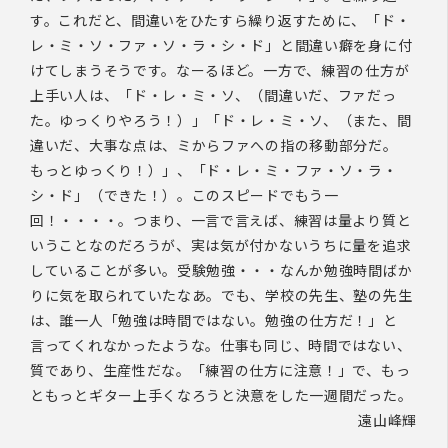
す。これだと、間違いをひたすら繰り返すために、「ド・
レ・ミ・ソ・ファ・ソ・ラ・シ・ド」と間違い癖を身に付
けてしまうそうです。なーるほど。一方で、練習の仕方が
上手い人は、「ド・レ・ミ・ソ、（間違いだ、ファだっ
た。ゆっくりやろう！）」「ド・レ・ミ・ソ、（また、間
違いだ、大事な点は、ミからファへの指の移動部分だ。
もっとゆっくり！）」、「ド・レ・ミ・ファ・ソ・ラ・
シ・ド」（できた！）。このスピードでもう一
回！・・・・。つまり、一言で言えば、練習は量より質と
いうことなのだろうが、実は気が付かないうちに量を追求
していることが多い。受験勉強・・・なんか勉強時間ばか
りに気を取られていたなあ。でも、学校の先生、塾の先生
は、誰一人「勉強は時間ではない。勉強の仕方だ！」と
言ってくれなかったような。仕事も同じ、時間ではない、
質であり、生産性だな。「練習の仕方に注意！」で、もっ
ともっとギター上手くなろうと決意をした一週間だった。
遠山峰輝