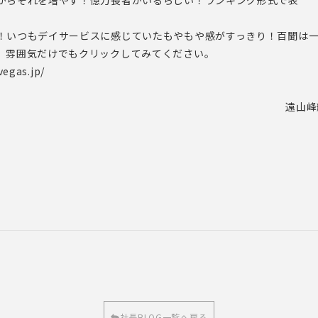
がらそれを増やす！億万長者がいるらしい！ランキング形式で表
。
！いつもデイサービスに感じていたもやもや感がすっきり！百聞は
。雰囲気だけでもクリックしてみてください。
vegas.jp/
遠山峰
社長BLOG一覧へ戻る