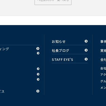
お知らせ
事
ィング
社長ブログ
実
STAFF EYE'S
会
会
ア
グ
メ
ビス