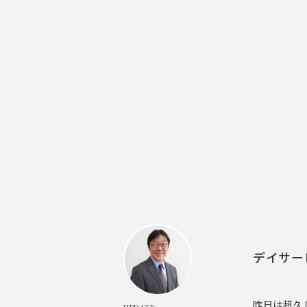
デイサー
昨日は超久
UPDATE