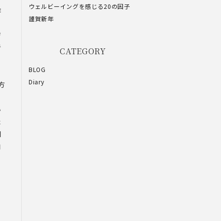
ウェルビーイングを感じる20の因子
昨
謹賀新年
ジ
者
CATEGORY
リ
BLOG
。
Diary
方
れ
い
た
知
白
う
ケ