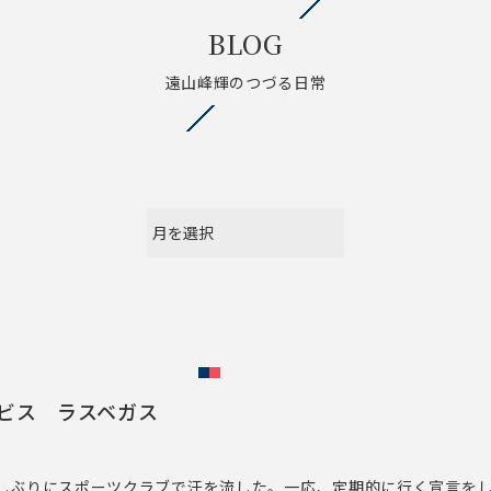
BLOG
遠山峰輝のつづる日常
ビス ラスベガス
しぶりにスポーツクラブで汗を流した。一応、定期的に行く宣言を