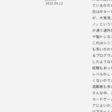
2023.06.12
ているのだ
日はギター
が、大発見
ノ」という
が通う通所
や脳トレな
これはシニ
も多いのか
るプログラ
したような
経験もあっ
レベルのし
くないので
高齢者も多
そんな中、
カードゲー
アによいか
以下ホーム