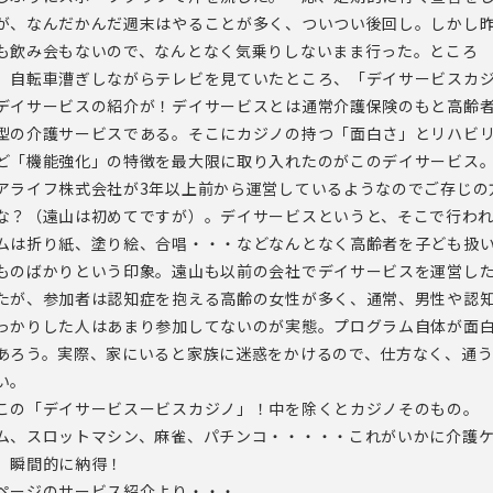
が、なんだかんだ週末はやることが多く、ついつい後回し。しかし
も飲み会もないので、なんとなく気乗りしないまま行った。ところ
、自転車漕ぎしながらテレビを見ていたところ、「デイサービスカ
デイサービスの紹介が！デイサービスとは通常介護保険のもと高齢
型の介護サービスである。そこにカジノの持つ「面白さ」とリハビ
ど「機能強化」の特徴を最大限に取り入れたのがこのデイサービス
アライフ株式会社が3年以上前から運営しているようなのでご存じの
な？（遠山は初めてですが）。デイサービスというと、そこで行わ
ムは折り紙、塗り絵、合唱・・・などなんとなく高齢者を子ども扱
ものばかりという印象。遠山も以前の会社でデイサービスを運営し
たが、参加者は認知症を抱える高齢の女性が多く、通常、男性や認
っかりした人はあまり参加してないのが実態。プログラム自体が面
あろう。実際、家にいると家族に迷惑をかけるので、仕方なく、通
い。
この「デイサービスービスカジノ」！中を除くとカジノそのもの。
ム、スロットマシン、麻雀、パチンコ・・・・・これがいかに介護
、瞬間的に納得！
ページのサービス紹介より・・・