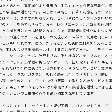
向上と合わせ、高齢者がより健康的に生活する上で必要な要素が、
上と脳機能の活性化です。自ら考え判断し、計算や記憶を行うため
ではゲーミングの要素を取り入れ、ご利用者に楽しくゲームを行い
能の向上に努めてもらっています。レクリエーションが単なる休憩時
、自ら考え行動できる時間となることで、脳機能の活性化にもつな
ルールの遵守やゲームを通しての交流などで自然とご利用者同士の
ションも行われます。勝つ、負けるといった感情に刺激を与えること
め、楽しみながら脳機能を活性化することができます。」「デイサ
リエーションといえば、計算ドリルに塗り絵など、テーブルで一人
とんどでした。高齢者の男性などが、一人で塗り絵や計算ドリルを
、それだけで苦痛に感じている方も多く、やりたくないという意見
きました。ラスベガスでは、楽しく脳を活性化できるという目的に
も適したものとして「ゲーミングの要素」を取り入れたサービスを
した。楽しくゲームを行うだけで意識せずに脳機能を活性化できる
ニケーションや自主性の点でも高い効果を発揮しています。
ービスに来てストレッチをすると疑似通貨「ベガス」がもらえ、ゲ