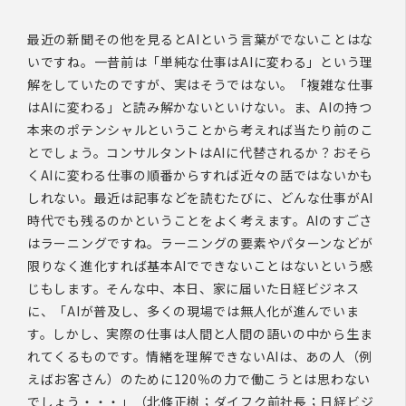
最近の新聞その他を見るとAIという言葉がでないことはな
いですね。一昔前は「単純な仕事はAIに変わる」という理
解をしていたのですが、実はそうではない。「複雑な仕事
はAIに変わる」と読み解かないといけない。ま、AIの持つ
本来のポテンシャルということから考えれば当たり前のこ
とでしょう。コンサルタントはAIに代替されるか？おそら
くAIに変わる仕事の順番からすれば近々の話ではないかも
しれない。最近は記事などを読むたびに、どんな仕事がAI
時代でも残るのかということをよく考えます。AIのすごさ
はラーニングですね。ラーニングの要素やパターンなどが
限りなく進化すれば基本AIでできないことはないという感
じもします。そんな中、本日、家に届いた日経ビジネス
に、「AIが普及し、多くの現場では無人化が進んでいま
す。しかし、実際の仕事は人間と人間の語いの中から生ま
れてくるものです。情緒を理解できないAIは、あの人（例
えばお客さん）のために120％の力で働こうとは思わない
でしょう・・・」（北條正樹；ダイフク前社長；日経ビジ