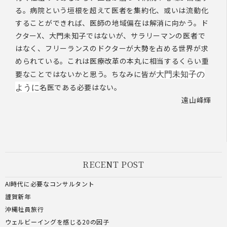
る。病院という垣根を超えて医者を集約化、或いは流動化
することができれば、医師の地域偏在は解消に向かう。ド
クターX、大門未知子ではないが、サラリーマンの医者で
はなく、フリーランスのドクターが大勢を占める世界が求
められている。これは医療改革の本丸に相当するくらい重
大門未知子の
要なことではないかと思う。ちなみに皆が
ように
名医である必要はない。
遠山峰輝
RECENT POST
AI時代に必要なコンサルタント
謹賀新年
沖縄社員旅行
ウェルビーイングを感じる20の因子