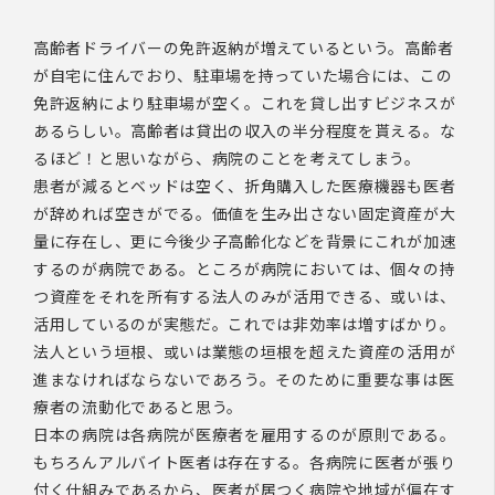
高齢者ドライバーの免許返納が増えているという。高齢者
が自宅に住んでおり、駐車場を持っていた場合には、この
免許返納により駐車場が空く。これを貸し出すビジネスが
あるらしい。高齢者は貸出の収入の半分程度を貰える。な
るほど！と思いながら、病院のことを考えてしまう。
患者が減るとベッドは空く、折角購入した医療機器も医者
が辞めれば空きがでる。価値を生み出さない固定資産が大
量に存在し、更に今後少子高齢化などを背景にこれが加速
するのが病院である。ところが病院においては、個々の持
つ資産をそれを所有する法人のみが活用できる、或いは、
活用しているのが実態だ。これでは非効率は増すばかり。
法人という垣根、或いは業態の垣根を超えた資産の活用が
進まなければならないであろう。そのために重要な事は医
療者の流動化であると思う。
日本の病院は各病院が医療者を雇用するのが原則である。
もちろんアルバイト医者は存在する。各病院に医者が張り
付く仕組みであるから、医者が居つく病院や地域が偏在す