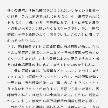
多くの病院から医師確保をどうすればいいかという相談を
受ける。これは地方であればあるほど、中小病院であれば
あるほどよく聞かれる。客観的にみて、本当に医師を増や
す必要があるのかと疑いたくなるケースでも、皆、「医師
確保」を至上命題のように考えている。このことに関して
触れるつもりはない。
さて、医師確保でも他の産業同様に市場原理が働く。もち
ろん大学医局の派遣システムなど一見市場原理を歪めてい
るケースもあるが、これも最後は本人の意思で決まると考
えれば市場原理の中に含めて考えてもいいのかもしれな
い。仮に医師を年齢、診療科などでもいいので分けて考え
るとすると（医師セグメントとしよう）、市場原理が働く
世界では、当然競争が激しい（奪い合い）セグメントとそ
うでないセグメントが存在する。冒頭でも書いた通り、医
師確保と叫ぶのは地方の中小病院である。しかし、残念な
がら、これらの病院から医師確保策の相談を受ける際に、
このセグメントを明確に語られるケースは少ない。そうい